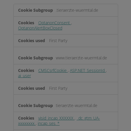
Strictly
.tieraerzte-wuermtal.de
Necessary
OptanonConsent
,
OptanonAlertBoxClosed
First Party
www.tieraerzte-wuermtal.de
CMSCsrfCookie
,
ASP.NET_SessionId
,
ai_user
First Party
tieraerzte-wuermtal.de
visid_incap_XXXXXX
,
_dc_gtm_UA-
xxxxxxxx
,
incap_ses_*