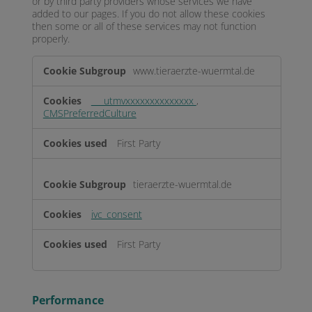
or by third party providers whose services we have
added to our pages. If you do not allow these cookies
then some or all of these services may not function
properly.
Functional
www.tieraerzte-wuermtal.de
___utmvxxxxxxxxxxxxxx
,
CMSPreferredCulture
First Party
tieraerzte-wuermtal.de
ivc_consent
First Party
Performance