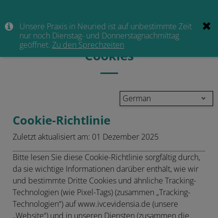
Unsere Praxis in Neuried ist auf unbestimmte Zeit
nur noch Dienstag- und Donnerstagnachmittag
geöffnet.
Zu den Sprechzeiten
Cookies
German
Cookie-Richtlinie
Zuletzt aktualisiert am:
01 Dezember 2025
Bitte lesen Sie diese Cookie-Richtlinie sorgfältig durch,
da sie wichtige Informationen darüber enthält, wie wir
und bestimmte Dritte Cookies und ähnliche Tracking-
Technologien (wie Pixel-Tags) (zusammen „
Tracking-
Technologien
“) auf www.ivcevidensia.de (unsere
„Website“) und in unseren Diensten (zusammen die