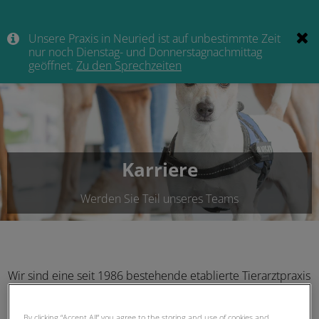
Unsere Praxis in Neuried ist auf unbestimmte Zeit
nur noch Dienstag- und Donnerstagnachmittag
geöffnet.
Zu den Sprechzeiten
Karriere
Werden Sie Teil unseres Teams
Wir sind eine seit 1986 bestehende etablierte Tierarztpraxis
in Planegg bei München mit einer etwas jüngeren Filiale in
Neuried. In unserer Praxis haben wir einen familiären und
By clicking “Accept All” you agree to the storing and use of cookies and