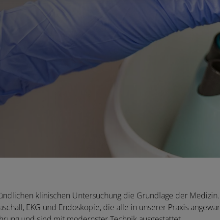
n
gründlichen klinischen Untersuchung die Grundlage der Medizin
schall, EKG und Endoskopie, die alle in unserer Praxis angewa
fahrung und sind mit modernster Technik ausgestattet.