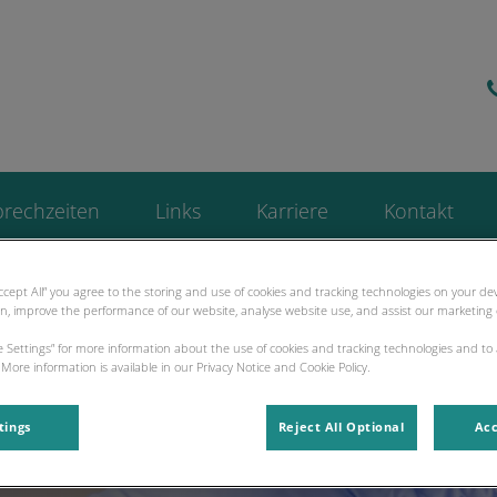
e Würmtal
prechzeiten
Links
Karriere
Kontakt
 nur noch Dienstag- und Donnerstagnachmittag geöffnet.
Zu den 
Accept All” you agree to the storing and use of cookies and tracking technologies on your d
on, improve the performance of our website, analyse website use, and assist our marketing e
ie Settings” for more information about the use of cookies and tracking technologies and to
More information is available in our Privacy Notice and Cookie Policy.
tings
Reject All Optional
Acc