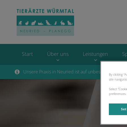
Homepage Tierärzt
Start
Über uns
Leistungen
S
Unsere Praxis in Neuried ist auf unbestimmte Zeit
By clicking “
site navigati
Select “Cook
preferences. 
Set