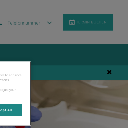
Telefonnummer
TERMIN BUCHEN
Sprechzeiten
evice to enhance
fforts.
 adjust your
ept All